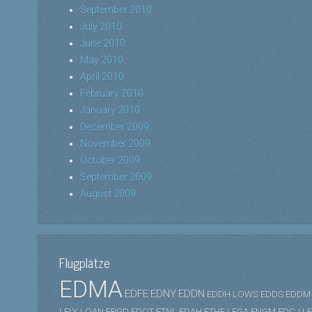
September 2010
July 2010
June 2010
May 2010
April 2010
February 2010
January 2010
December 2009
November 2009
October 2009
September 2009
August 2009
Flugplätze
EDMA
EDFE
EDNY
EDDN
EDDH
LOWS
EDDS
EDDM
LFLY
LOAN
EPGD
EDQT
ETNL
EDAH
ETHF
LFGA
ENGM
EDCJ
L