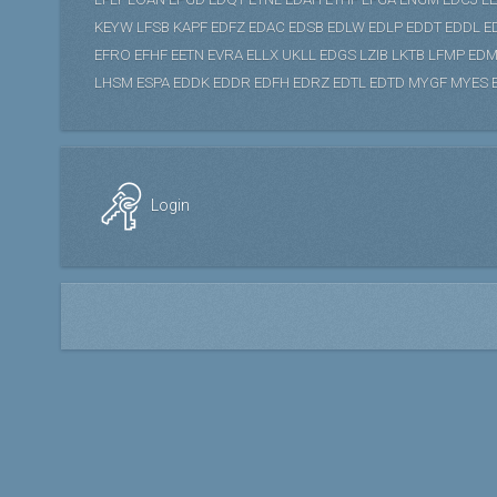
KEYW
LFSB
KAPF
EDFZ
EDAC
EDSB
EDLW
EDLP
EDDT
EDDL
E
EFRO
EFHF
EETN
EVRA
ELLX
UKLL
EDGS
LZIB
LKTB
LFMP
EDM
LHSM
ESPA
EDDK
EDDR
EDFH
EDRZ
EDTL
EDTD
MYGF
MYES
Login