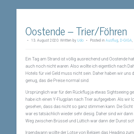
Oostende – Trier/Föhren
•
13. August 2020
.
Written by
Udo
• Posted in
Ausflug
,
D-GIGA
,
Ein Tag am Strand ist völlig ausreichend und Oostende hat a
auch noch nicht waren. Also wollte ich eigentlich nach D
Hotels für viel Geld muss nicht sein. Daher haben wir uns 
genug, das die Preise normal sind.
Ursprünglich war für den Rückflug ja etwas Sightseeing ge
habe ich einen Y-Flugplan nach Trier aufgegeben. Als wir
gesehen, dass das nicht so ganz stimmen kann. Die Sicht w
war es tatsächlich wieder sehr diesig. Daher sind wir da
Weg zwischen Brüssel und Lüttich war dann der Dunst sch
Irgendwann wollte der Lotse von Belgien das Heading zum Z