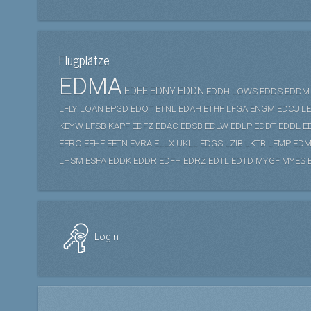
Flugplätze
EDMA
EDFE
EDNY
EDDN
EDDH
LOWS
EDDS
EDDM
LFLY
LOAN
EPGD
EDQT
ETNL
EDAH
ETHF
LFGA
ENGM
EDCJ
L
KEYW
LFSB
KAPF
EDFZ
EDAC
EDSB
EDLW
EDLP
EDDT
EDDL
E
EFRO
EFHF
EETN
EVRA
ELLX
UKLL
EDGS
LZIB
LKTB
LFMP
EDM
LHSM
ESPA
EDDK
EDDR
EDFH
EDRZ
EDTL
EDTD
MYGF
MYES
Login