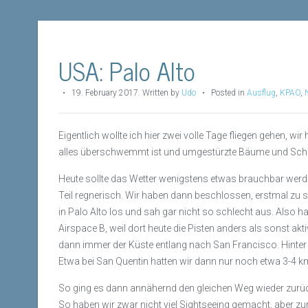
USA: Palo Alto
•
19. February 2017
.
Written by
Udo
• Posted in
Ausflug
,
KPAO
,
Eigentlich wollte ich hier zwei volle Tage fliegen gehen, wir
alles überschwemmt ist und umgestürzte Bäume und Schl
Heute sollte das Wetter wenigstens etwas brauchbar werd
Teil regnerisch. Wir haben dann beschlossen, erstmal zu st
in Palo Alto los und sah gar nicht so schlecht aus. Also 
Airspace B, weil dort heute die Pisten anders als sonst a
dann immer der Küste entlang nach San Francisco. Hinter 
Etwa bei San Quentin hatten wir dann nur noch etwa 3-4 
So ging es dann annähernd den gleichen Weg wieder zurück
So haben wir zwar nicht viel Sightseeing gemacht, aber 