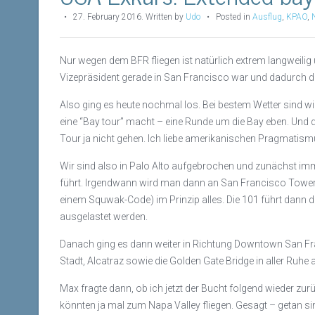
•
27. February 2016
.
Written by
Udo
• Posted in
Ausflug
,
KPAO
,
Nur wegen dem BFR fliegen ist natürlich extrem langweilig
Vizepräsident gerade in San Francisco war und dadurch dor
Also ging es heute nochmal los. Bei bestem Wetter sind wi
eine “Bay tour” macht – eine Runde um die Bay eben. Und 
Tour ja nicht gehen. Ich liebe amerikanischen Pragmatism
Wir sind also in Palo Alto aufgebrochen und zunächst imm
führt. Irgendwann wird man dann an San Francisco Tower ü
einem Squwak-Code) im Prinzip alles. Die 101 führt dann 
ausgelastet werden.
Danach ging es dann weiter in Richtung Downtown San Fra
Stadt, Alcatraz sowie die Golden Gate Bridge in aller Ru
Max fragte dann, ob ich jetzt der Bucht folgend wieder zurü
könnten ja mal zum Napa Valley fliegen. Gesagt – getan si