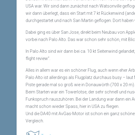
USA war. Wir sind dann zunächst nach Watsonville gefloge
wir dann überlegt, dass ein Start mit 7 kt Rückenwind (an
durchgestartet und nach San Martin geflogen. Dort haben 
Dabei ging es über San Jose, direkt beim Neubau von Apple
vorbei nach Palo Alto. Das war schon sehr schön, mit Blick
In Palo Alto sind wir dann bei ca. 10 kt Seitenwind gela
flight review”.
Alles in allem war es ein schöner Flug, auch wenn eher A
Palo Alto ist allerdings als Flugplatz durchaus busy – lau
Piste gerade mal so groß wie in Donauwörth (700 x 20 m)
Beim Starten war ein Towerlotse, der sehr schnell und nus
Funkspruch rauszuhören. Bei der Landung war dann ein Au
macht schon wieder Spass, hier in USA zu fliegen.
Und die DA40 mit AvGas-Motor ist schon ein ganz schöner Kol
Vergleich.