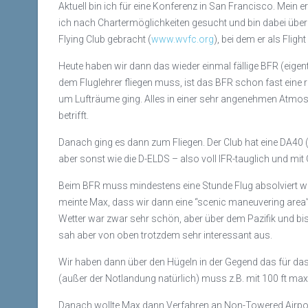
Aktuell bin ich für eine Konferenz in San Francisco. Mein 
ich nach Chartermöglichkeiten gesucht und bin dabei über
Flying Club gebracht (
www.wvfc.org
), bei dem er als Fligh
Heute haben wir dann das wieder einmal fällige BFR (eigent
dem Fluglehrer fliegen muss, ist das BFR schon fast ein
um Lufträume ging. Alles in einer sehr angenehmen Atmosp
betrifft.
Danach ging es dann zum Fliegen. Der Club hat eine DA40 
aber sonst wie die D-ELDS – also voll IFR-tauglich und mit
Beim BFR muss mindestens eine Stunde Flug absolviert we
meinte Max, dass wir dann eine “scenic maneuvering area” 
Wetter war zwar sehr schön, aber über dem Pazifik und bis
sah aber von oben trotzdem sehr interessant aus.
Wir haben dann über den Hügeln in der Gegend das für das
(außer der Notlandung natürlich) muss z.B. mit 100 ft ma
Danach wollte Max dann Verfahren an Non-Towered Airports