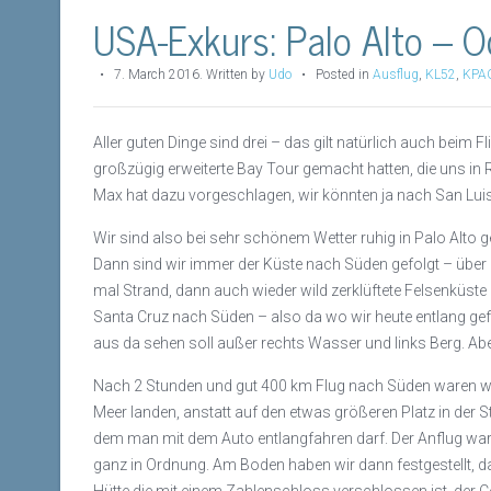
USA-Exkurs: Palo Alto – O
•
7. March 2016
.
Written by
Udo
• Posted in
Ausflug
,
KL52
,
KPA
Aller guten Dinge sind drei – das gilt natürlich auch beim 
großzügig erweiterte Bay Tour gemacht hatten, die uns in 
Max hat dazu vorgeschlagen, wir könnten ja nach San Lui
Wir sind also bei sehr schönem Wetter ruhig in Palo Alto 
Dann sind wir immer der Küste nach Süden gefolgt – über 
mal Strand, dann auch wieder wild zerklüftete Felsenküst
Santa Cruz nach Süden – also da wo wir heute entlang ge
aus da sehen soll außer rechts Wasser und links Berg. Abe
Nach 2 Stunden und gut 400 km Flug nach Süden waren wir
Meer landen, anstatt auf den etwas größeren Platz in der S
dem man mit dem Auto entlangfahren darf. Der Anflug war 
ganz in Ordnung. Am Boden haben wir dann festgestellt, das
Hütte die mit einem Zahlenschloss verschlossen ist, der Co