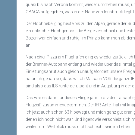
quasi bis nach Verona kommt, wieder umdrehen muss, um 
OBAGA aufgegeben, was in der Nähe von Innsbruck liegt. D
Der Hochnebel ging heute bis zu den Alpen, gerade der Süd
ein optischer Hochgenuss, die Berge verschneit und beste F
Bozen war einfach und ruhig, im Prinzip kann man ab dem
an.
Nach einer Pizza am Flughafen ging es wieder zurück. Ich
der Brenner-Autobahn entlang und wieder über das Inntal
Einleitungsanruf auch gleich unaufgefordert unsere Frei
natürlich genau so, dass wir ab Maisach VOR die ganze IF
sind also das ILS runtergerutscht und in Augsburg in der 
Das war es dann für dieses Fliegerjahr. Trotz der Tatsache,
Flugzeit) zusammengekommen. Der IFR-Anteil hat mit knapp 20
ich jetzt auch schon 63 h bewegt und mich ganz gut dran 
denen ich noch nicht war. Und irgendwie verschiebt sich
weiter rum. Weitblick muss nicht schlecht sein im Leben…