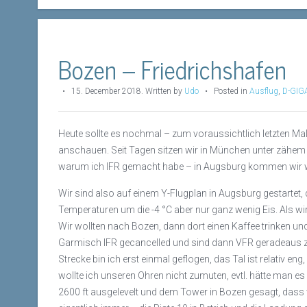
Bozen – Friedrichshafen
•
15. December 2018
.
Written by
Udo
• Posted in
Ausflug
,
D-GIG
Heute sollte es nochmal – zum voraussichtlich letzten Ma
anschauen. Seit Tagen sitzen wir in München unter zähem H
warum ich IFR gemacht habe – in Augsburg kommen wir w
Wir sind also auf einem Y-Flugplan in Augsburg gestartet,
Temperaturen um die -4 °C aber nur ganz wenig Eis. Als
Wir wollten nach Bozen, dann dort einen Kaffee trinken u
Garmisch IFR gecancelled und sind dann VFR geradeaus z
Strecke bin ich erst einmal geflogen, das Tal ist relativ 
wollte ich unseren Ohren nicht zumuten, evtl. hätte man es
2600 ft ausgelevelt und dem Tower in Bozen gesagt, dass w