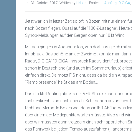
•
31. October 2017
.
Written by
Udo
• Posted in
Ausflug
,
D-GIGA
,
Jetzt war ich in letzter Zeit so oft in Bozen mit nur eine
nach Bozen fliegen. Quasi auf die “100 €-Lasagne”. Heute 
Synop-Meldungen auf den Bergen oben nur 10 kt Wind.
Mittags ging es in Augsburg los, von dort aus gleich mi
Innsbruck. Das schöne an der Zweimot konnte man dann an
Radar, D-GIGA” “D-GIGA, Innsbruck Radar, identified, proce
schon in Deutschland (und auch im Sommerurlaub) erlebt
einfach direkt. Da motzt FIS nicht, dass da bald ein Airsp
“Ramp presence” heißt das am Boden…
Das direkte Routing abseits der VFR-Strecke nach Innsbruck 
fast senkrecht zum Inntal hin ab. Sehr schön anzusehen. 
Richtung Meran. In Bozen war dann ein IFR-Abflug, was le
über einem der Meldepunkte warten müsste. Also sind wir 
aber wir mussten dann trotzdem einen sehr sportlichen Sink
das Fahrwerk bei jedem Tempo auszufahren (Handbremse Stu