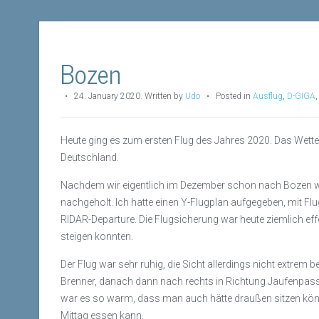
Bozen
•
24. January 2020
.
Written by
Udo
• Posted in
Ausflug
,
D-GIGA
Heute ging es zum ersten Flug des Jahres 2020. Das Wett
Deutschland.
Nachdem wir eigentlich im Dezember schon nach Bozen wol
nachgeholt. Ich hatte einen Y-Flugplan aufgegeben, mit Flu
RIDAR-Departure. Die Flugsicherung war heute ziemlich ef
steigen konnten.
Der Flug war sehr ruhig, die Sicht allerdings nicht ext
Brenner, danach dann nach rechts in Richtung Jaufenpass
war es so warm, dass man auch hätte draußen sitzen könne
Mittag essen kann.