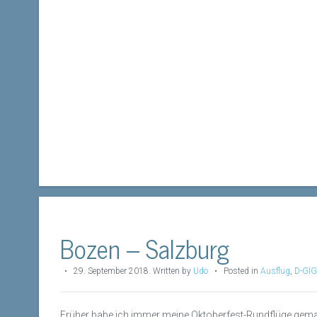
Bozen – Salzburg
•
29. September 2018
.
Written by
Udo
• Posted in
Ausflug
,
D-GI
Früher habe ich immer meine Oktoberfest-Rundflüge gema