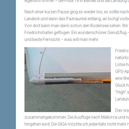
eigentlich immer – die Piste 19 in Betrieb und die Landung 
Nach einer kurzen Pause ging es wieder los, es sollte na
Landeck und dann das Paznauntal entlang, an Ischgl vorbei
Von dort kann man dann schon den Bodensee sehen. Wir h
Friedrichshafen geflogen. Ein wunderschöner Genußflug – 
und beste Fernsicht – was will man mehr.
Friedri
natürli
Lotse h
GPS-App
eine We
Glück h
“High” 
Landung
Das war
zusammengekommen. Die Ausflüge nach Mallorca und nach 
hingehen wird. Die GIGA möchte ich jedenfalls nicht mehr