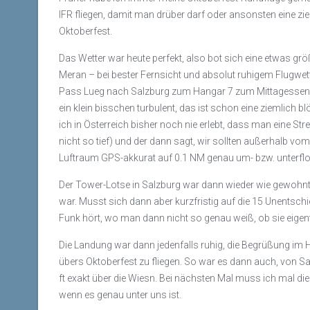
IFR fliegen, damit man drüber darf oder ansonsten eine zie
Oktoberfest.
Das Wetter war heute perfekt, also bot sich eine etwas g
Meran – bei bester Fernsicht und absolut ruhigem Flugwett
Pass Lueg nach Salzburg zum Hangar 7 zum Mittagessen. D
ein klein bisschen turbulent, das ist schon eine ziemlich
ich in Österreich bisher noch nie erlebt, dass man eine S
nicht so tief) und der dann sagt, wir sollten außerhalb vo
Luftraum GPS-akkurat auf 0.1 NM genau um- bzw. unterflog
Der Tower-Lotse in Salzburg war dann wieder wie gewohnt fr
war. Musst sich dann aber kurzfristig auf die 15 Unentsc
Funk hört, wo man dann nicht so genau weiß, ob sie eigen
Die Landung war dann jedenfalls ruhig, die Begrüßung im
übers Oktoberfest zu fliegen. So war es dann auch, von S
ft exakt über die Wiesn. Bei nächsten Mal muss ich mal d
wenn es genau unter uns ist.