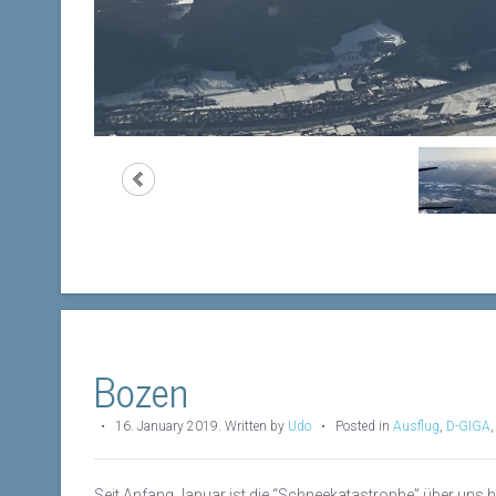
Bozen
•
16. January 2019
.
Written by
Udo
• Posted in
Ausflug
,
D-GIGA
Seit Anfang Januar ist die “Schneekatastrophe” über uns h