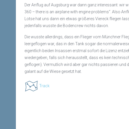
Der Anflug auf Augsburg war dann ganz interessant: wir wa
360 – there is an airplane with engine problems“. Also Anfl
Lotse hat uns dann ein etwas größeres Viereck fliegen la
jedenfalls wusste die Bodencrew nichts davon.
Die wusste allerdings, dass ein Flieger vom Münchner Fli
leergeflogen war, das in den Tank sogar die normalerweise
eigentlich beiden Insassen erstmal sofort die Lizenz entz
wiedergeben, falls sich herausstellt, dass es kein technis
geflogen). Vermutlich wird aber gar nichts passieren und 
galant auf die Wiese gesetzt hat.
Track