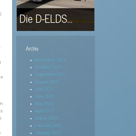
Die D-ELDS...
0
Archiv
r
November 2021
t
October 2021
September 2021
re
August 2021
July 2021
June 2021
en
May 2021
as
April 2021
e
March 2021
February 2021
n
January 2021