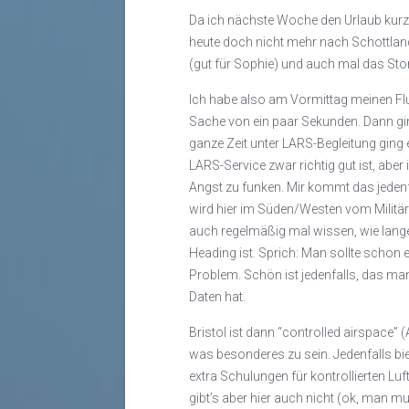
Da ich nächste Woche den Urlaub kurz
heute doch nicht mehr nach Schottlan
(gut für Sophie) und auch mal das Sto
Ich habe also am Vormittag meinen Flu
Sache von ein paar Sekunden. Dann gin
ganze Zeit unter LARS-Begleitung ging 
LARS-Service zwar richtig gut ist, abe
Angst zu funken. Mir kommt das jedenf
wird hier im Süden/Westen vom Militär 
auch regelmäßig mal wissen, wie lang
Heading ist. Sprich: Man sollte schon e
Problem. Schön ist jedenfalls, das ma
Daten hat.
Bristol ist dann “controlled airspace” 
was besonderes zu sein. Jedenfalls bie
extra Schulungen für kontrollierten Lu
gibt’s aber hier auch nicht (ok, man