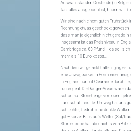
Auswahl standen Oostende (in Belgien
fast alles ausgebucht ist, haben wir
Wir sind nach einem guten Frühstück in
Rechnung etwas geschockt gewesen – 3
dass man ja eigentlich nicht gerade in
Insgesamt ist das Preisniveau in Engla
Cambridge ca. 80 Pfund – da soll sich
mehr als 10 Euro kostet…
Nachdem wir getankt hatten, ging es ruh
eine Unwägbarkeit in Form einer ries
in England nur mit Clearance durchflie
runter geht. Die Danger-Areas waren da
schon auf Stonehenge von oben gefreu
Landschaft und der Umweg hat uns gu
schlechter, bedrohliche dunkle Wolken
gut – kurzer Blick aufs Wetter (Sat/Ra
Stormscope hat aber nichts von Blitz
dunklen Wolken durchgeflogen. Die gan