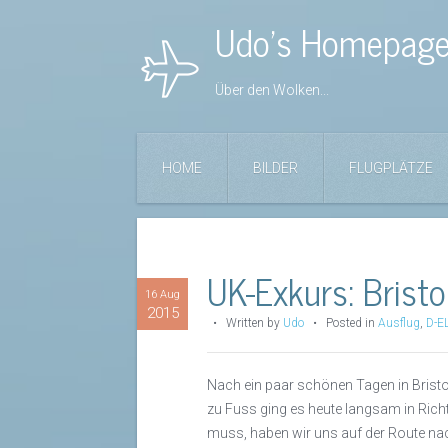
Udo's Homepag
Über den Wolken...
HOME
BILDER
FLUGPLÄTZE
UK-Exkurs: Brist
16 Aug
2015
•
Written by
Udo
• Posted in
Ausflug
,
D-E
Nach ein paar schönen Tagen in Brist
zu Fuss ging es heute langsam in Ric
muss, haben wir uns auf der Route n