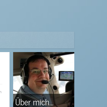
n
Über mich...