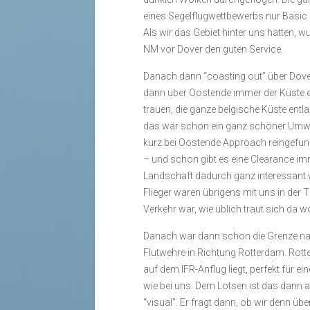
eines Segelflugwettbewerbs nur Basic 
Als wir das Gebiet hinter uns hatten, w
NM vor Dover den guten Service.
Danach dann “coasting out” über Dove
dann über Oostende immer der Küste 
trauen, die ganze belgische Küste ent
das wär schon ein ganz schöner Umweg
kurz bei Oostende Approach reingefunk
– und schon gibt es eine Clearance imm
Landschaft dadurch ganz interessant
Flieger waren übrigens mit uns in der 
Verkehr war, wie üblich traut sich da wo
Danach war dann schon die Grenze nac
Flutwehre in Richtung Rotterdam. Rot
auf dem IFR-Anflug liegt, perfekt für e
wie bei uns. Dem Lotsen ist das dann
“visual”. Er fragt dann, ob wir denn ü