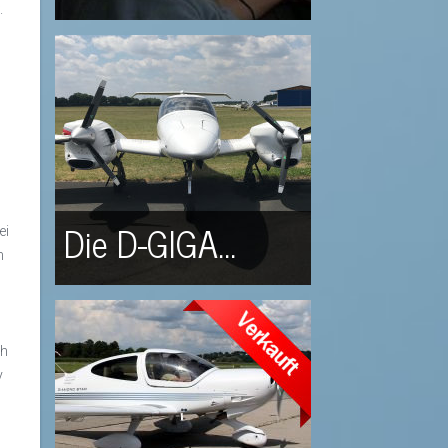
.
Die D-GIGA...
ei
n
ch
v