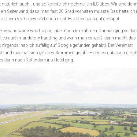
eht natürlich auch… und so konnte ich nochmal ein ILS üben. Wir sind dan
 ein Seitenwind, dass man fast 20 Grad vorhalten musste. Das hatte ich 
o einem Vorhaltewinkel noch nicht. Hat aber auch gut geklappt.
Seitenwind war etwas holprig, aber noch im Rahmen. Danach ging es da
ibt es auch mandatory handling und wenn man es weiß, dann macht das
gs nirgends, hab ich zufällig auf Google gefunden gehabt). Der Verein ist
lich und man hat sich gleich willkommen gefühlt – und es gab auch gleic
es dann nach Rotterdam ins Hotel ging.