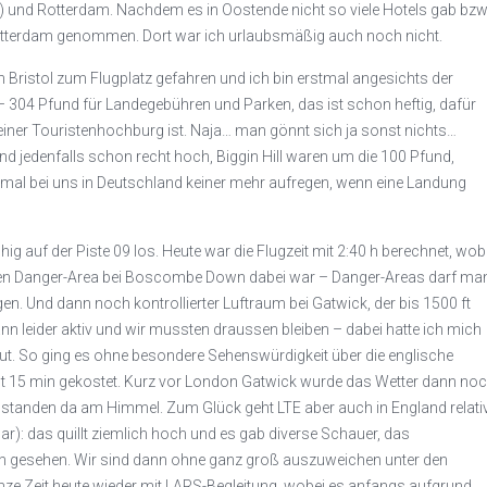
) und Rotterdam. Nachdem es in Oostende nicht so viele Hotels gab bzw
 Rotterdam genommen. Dort war ich urlaubsmäßig auch noch nicht.
 Bristol zum Flugplatz gefahren und ich bin erstmal angesichts der
04 Pfund für Landegebühren und Parken, das ist schon heftig, dafür
 einer Touristenhochburg ist. Naja… man gönnt sich ja sonst nichts…
nd jedenfalls schon recht hoch, Biggin Hill waren um die 100 Pfund,
 mal bei uns in Deutschland keiner mehr aufregen, wenn eine Landung
ig auf der Piste 09 los. Heute war die Flugzeit mit 2:40 h berechnet, wob
igen Danger-Area bei Boscombe Down dabei war – Danger-Areas darf ma
gen. Und dann noch kontrollierter Luftraum bei Gatwick, der bis 1500 ft
nn leider aktiv und wir mussten draussen bleiben – dabei hatte ich mich
t. So ging es ohne besondere Sehenswürdigkeit über die englische
t 15 min gekostet. Kurz vor London Gatwick wurde das Wetter dann no
 standen da am Himmel. Zum Glück geht LTE aber auch in England relati
dar): das quillt ziemlich hoch und es gab diverse Schauer, das
en gesehen. Wir sind dann ohne ganz groß auszuweichen unter den
ze Zeit heute wieder mit LARS-Begleitung, wobei es anfangs aufgrund