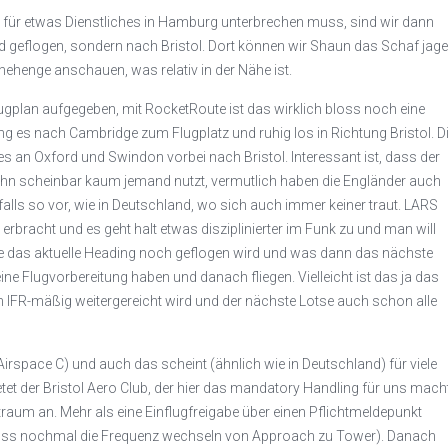
 für etwas Dienstliches in Hamburg unterbrechen muss, sind wir dann
d geflogen, sondern nach Bristol. Dort können wir Shaun das Schaf jag
nehenge anschauen, was relativ in der Nähe ist.
gplan aufgegeben, mit RocketRoute ist das wirklich bloss noch eine
g es nach Cambridge zum Flugplatz und ruhig los in Richtung Bristol. D
es an Oxford und Swindon vorbei nach Bristol. Interessant ist, dass der
r ihn scheinbar kaum jemand nutzt, vermutlich haben die Engländer auch
alls so vor, wie in Deutschland, wo sich auch immer keiner traut. LARS
erbracht und es geht halt etwas disziplinierter im Funk zu und man will
e das aktuelle Heading noch geflogen wird und was dann das nächste
ine Flugvorbereitung haben und danach fliegen. Vielleicht ist das ja das
n IFR-mäßig weitergereicht wird und der nächste Lotse auch schon alle
(Airspace C) und auch das scheint (ähnlich wie in Deutschland) für viele
tet der Bristol Aero Club, der hier das mandatory Handling für uns macht
ftraum an. Mehr als eine Einflugfreigabe über einen Pflichtmeldepunkt
 muss nochmal die Frequenz wechseln von Approach zu Tower). Danach