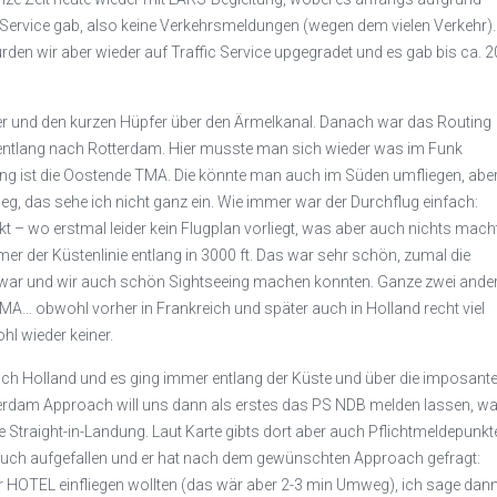
Service gab, also keine Verkehrsmeldungen (wegen dem vielen Verkehr).
urden wir aber wieder auf Traffic Service upgegradet und es gab bis ca. 2
r und den kurzen Hüpfer über den Ärmelkanal. Danach war das Routing
entlang nach Rotterdam. Hier musste man sich wieder was im Funk
lang ist die Oostende TMA. Die könnte man auch im Süden umfliegen, abe
, das sehe ich nicht ganz ein. Wie immer war der Durchflug einfach:
t – wo erstmal leider kein Flugplan vorliegt, was aber auch nichts mach
er der Küstenlinie entlang in 3000 ft. Das war sehr schön, zumal die
 war und wir auch schön Sightseeing machen konnten. Ganze zwei ande
TMA… obwohl vorher in Frankreich und später auch in Holland recht viel
hl wieder keiner.
h Holland und es ging immer entlang der Küste und über die imposant
terdam Approach will uns dann als erstes das PS NDB melden lassen, w
ine Straight-in-Landung. Laut Karte gibts dort aber auch Pflichtmeldepunkt
 auch aufgefallen und er hat nach dem gewünschten Approach gefragt:
ber HOTEL einfliegen wollten (das wär aber 2-3 min Umweg), ich sage dan