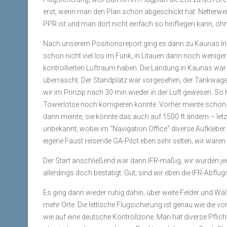
erst, wenn man den Plan schon abgeschickt hat. Netterwe
PPR ist und man dort nicht einfach so hinfliegen kann, o
Nach unserem Positionsreport ging es dann zu Kaunas In
schon nicht viel los im Funk, in Litauen dann noch wenige
kontrollierten Luftraum haben. Die Landung in Kaunas war 
überrascht. Der Standplatz war vorgesehen, der Tankwagen
wir im Prinzip nach 30 min wieder in der Luft gewesen. So
Towerlotse noch korrigieren konnte. Vorher meinte schon e
dann meinte, sie könnte das auch auf 1500 ft ändern – letzt
unbekannt, wobei im “Navigation Office” diverse Aufkleber
eigene Faust reisende GA-Pilot eben sehr selten, wir waren 
Der Start anschließend war dann IFR-mäßig, wir wurden je
allerdings doch bestätigt. Gut, sind wir eben die IFR-Abfl
Es ging dann wieder ruhig dahin, über weite Felder und Wä
mehr Orte. Die lettische Flugsicherung ist genau wie die vo
wie auf eine deutsche Kontrollzone. Man hat diverse Pfli