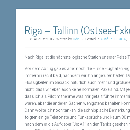
Riga – Tallinn (Ostsee-Exk
•
6. August 2017
.
Written by
Udo
• Posted in
Ausflug
,
D-GIGA
,
E
Nach Riga ist die nächste logische Station unserer Reise Tal
Vor dem Abflug gab es aber noch die Hürde Flughafen Rig
immerhin recht bald, nachdem wir ihn angerufen hatten. Da
Flüssigkeiten im Gepäck, natürlich auch mehr und größere 
nicht, dass wir eben auch keine normalen Paxe sind. Mit je
dass ich als Pilot mitnehme was mir gefällt führte immer
waren, aber die anderen Sachen wenigstens behalten konnt
Dann wollte ich noch tanken, die schnippische Bemerkung w
folgten einige Telefonate und Funksprüche und kaum 30 
nach dem er die Aufkleber “Jet A1” an den Tanks gesehen h