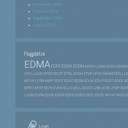
November 2009
October 2009
September 2009
August 2009
Flugplätze
EDMA
EDFE
EDNY
EDDN
EDDH
LOWS
EDDS
EDDM
LFLY
LOAN
EPGD
EDQT
ETNL
EDAH
ETHF
LFGA
ENGM
EDCJ
L
KEYW
LFSB
KAPF
EDFZ
EDAC
EDSB
EDLW
EDLP
EDDT
EDDL
E
EFRO
EFHF
EETN
EVRA
ELLX
UKLL
EDGS
LZIB
LKTB
LFMP
EDM
LHSM
ESPA
EDDK
EDDR
EDFH
EDRZ
EDTL
EDTD
MYGF
MYES
Login