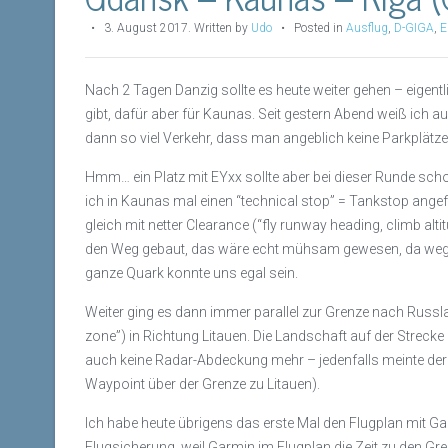
•
3. August 2017
.
Written by
Udo
• Posted in
Ausflug
,
D-GIGA
,
E
Nach 2 Tagen Danzig sollte es heute weiter gehen – eigen
gibt, dafür aber für Kaunas. Seit gestern Abend weiß ich a
dann so viel Verkehr, dass man angeblich keine Parkplätz
Hmm… ein Platz mit EYxx sollte aber bei dieser Runde sch
ich in Kaunas mal einen “technical stop” = Tankstop angef
gleich mit netter Clearance (“fly runway heading, climb al
den Weg gebaut, das wäre echt mühsam gewesen, da wegen 
ganze Quark konnte uns egal sein.
Weiter ging es dann immer parallel zur Grenze nach Russla
zone”) in Richtung Litauen. Die Landschaft auf der Strecke i
auch keine Radar-Abdeckung mehr – jedenfalls meinte der 
Waypoint über der Grenze zu Litauen).
Ich habe heute übrigens das erste Mal den Flugplan mit G
Flugsicherung, weil Garmin im Flugplan die Zeit zu den G