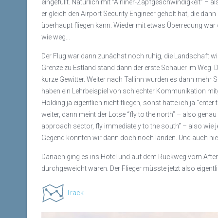
eingefüllt. Natürlich mit “Airliner-Zapfgeschwindigkeit” –
er gleich den Airport Security Engineer geholt hat, die dan
überhaupt fliegen kann. Wieder mit etwas Überredung war 
wie weg…
Der Flug war dann zunächst noch ruhig, die Landschaft wie
Grenze zu Estland stand dann der erste Schauer im Weg. 
kurze Gewitter. Weiter nach Tallinn wurden es dann mehr S
haben ein Lehrbeispiel von schlechter Kommunikation mitge
Holding ja eigentlich nicht fliegen, sonst hätte ich ja “ent
weiter, dann meint der Lotse “fly to the north” – also gen
approach sector, fly immediately to the south” – also wie
Gegend konnten wir dann doch noch landen. Und auch hie
Danach ging es ins Hotel und auf dem Rückweg vom After-L
durchgeweicht waren. Der Flieger müsste jetzt also eigentli
Track